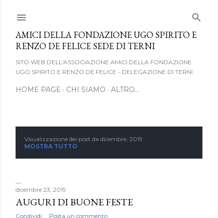
Passa ai contenuti principali
AMICI DELLA FONDAZIONE UGO SPIRITO E
RENZO DE FELICE SEDE DI TERNI
SITO WEB DELL'ASSOCIAZIONE AMICI DELLA FONDAZIONE
UGO SPIRITO E RENZO DE FELICE - DELEGAZIONE DI TERNI
HOME PAGE
CHI SIAMO
ALTRO…
Visualizzazione dei post da dicembre, 2019
P
MOSTRA TUTTO
o
s
dicembre 23, 2019
t
AUGURI DI BUONE FESTE
Condividi
Posta un commento