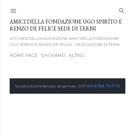
Passa ai contenuti principali
AMICI DELLA FONDAZIONE UGO SPIRITO E
RENZO DE FELICE SEDE DI TERNI
SITO WEB DELL'ASSOCIAZIONE AMICI DELLA FONDAZIONE
UGO SPIRITO E RENZO DE FELICE - DELEGAZIONE DI TERNI
HOME PAGE
CHI SIAMO
ALTRO…
Visualizzazione dei post da gennaio, 2017
MOSTRA TUTTO
P
o
s
t