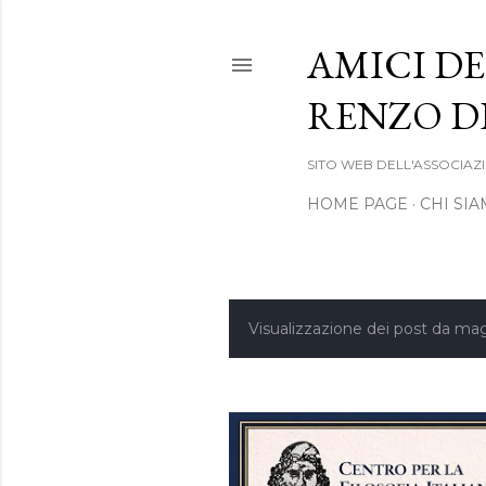
AMICI DE
RENZO DE
SITO WEB DELL'ASSOCIAZI
HOME PAGE
CHI SI
Visualizzazione dei post da ma
P
o
s
t